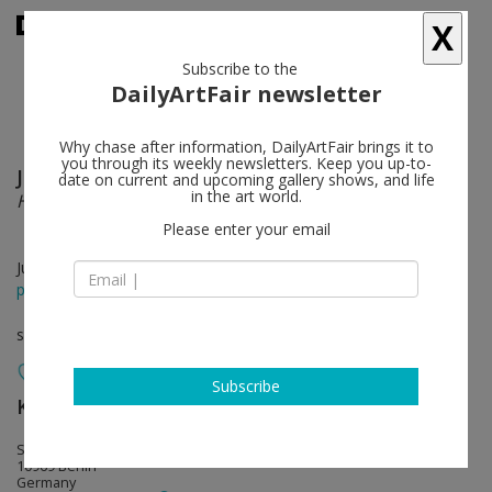
X
Subscribe to the
DailyArtFair newsletter
Why chase after information, DailyArtFair brings it to
you through its weekly newsletters. Keep you up-to-
Johannes Wohnseifer
follow
date on current and upcoming gallery shows, and life
in the art world.
Honey and Money
Please enter your email
Jun 06 - Jul 05, 2015
press release
solo show
Subscribe
König Galerie
follow
St. Agnes - Alexandrinenstr, 118-121
10969 Berlin
Germany