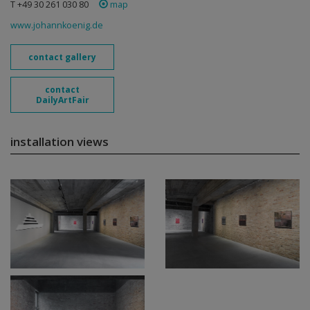
T +49 30 261 030 80
map
www.johannkoenig.de
contact gallery
contact
DailyArtFair
installation views