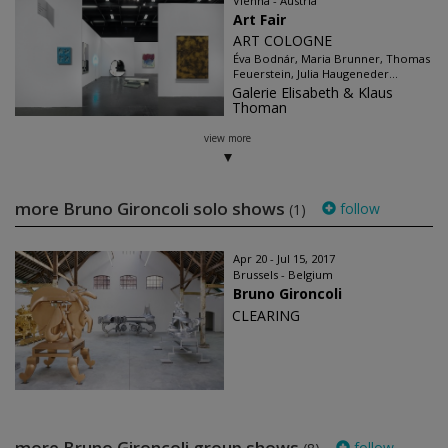
Vienna - Austria
Art Fair
ART COLOGNE
Éva Bodnár, Maria Brunner, Thomas
Feuerstein, Julia Haugeneder...
Galerie Elisabeth & Klaus
Thoman
view more
more Bruno Gironcoli solo shows
follow
(1)
Apr 20 - Jul 15, 2017
Brussels - Belgium
Bruno Gironcoli
CLEARING
more Bruno Gironcoli group shows
follow