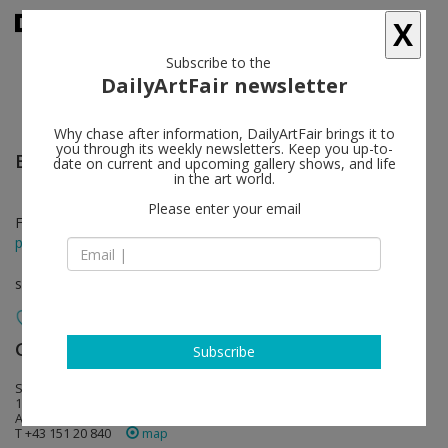
X
Subscribe to the
DailyArtFair newsletter
Why chase after information, DailyArtFair brings it to
you through its weekly newsletters. Keep you up-to-
Bruno Gironcoli
follow
date on current and upcoming gallery shows, and life
in the art world.
Please enter your email
Feb 03 - May 26, 2018
press release
solo show
Galerie Elisabeth & Klaus Thoman
follow
Subscribe
Seilerstätte 7
1010 Vienna
Austria
T +43 151 20 840
map