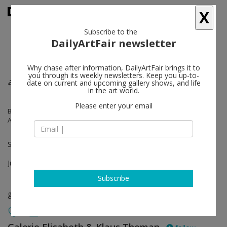
X
Subscribe to the
DailyArtFair newsletter
Why chase after information, DailyArtFair brings it to
you through its weekly newsletters. Keep you up-to-
ad THE BEGINNING
date on current and upcoming gallery shows, and life
in the art world.
Please enter your email
Bruno Gironcoli, Hermann Nitsch, Oswald Oberhuber, Walter Pichler,
Arnulf Rainer, Hans Staudacher
SEITENGALERIE Vienna
Jun 05 - Jun 24, 2020
Subscribe
group show