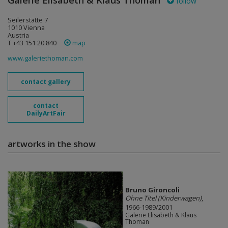
Galerie Elisabeth & Klaus Thoman
follow
Seilerstätte 7
1010 Vienna
Austria
T +43 151 20 840
map
www.galeriethoman.com
contact gallery
contact
DailyArtFair
artworks in the show
Bruno Gironcoli
Ohne Titel (Kinderwagen)
,
1966-1989/2001
Galerie Elisabeth & Klaus
Thoman