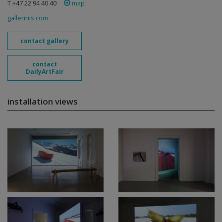
T +47 22 94 40 40
map
galleririis.com
contact gallery
contact
DailyArtFair
installation views