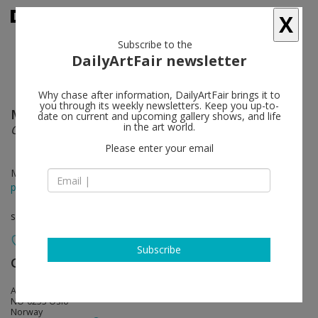
X
Subscribe to the
DailyArtFair newsletter
Why chase after information, DailyArtFair brings it to
you through its weekly newsletters. Keep you up-to-
Marijke van Warmerdam
follow
date on current and upcoming gallery shows, and life
in the art world.
Overlap
Please enter your email
Mar 25 - Apr 29, 2017
press release
solo show
Subscribe
Galleri Riis
follow
Arbins gate 7
NO-0253 Oslo
Norway