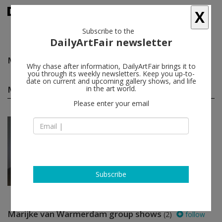
X
Subscribe to the
DailyArtFair newsletter
Marijke van Warmerdam
follow
Why chase after information, DailyArtFair brings it to
you through its weekly newsletters. Keep you up-to-
date on current and upcoming gallery shows, and life
Marijke van Warmerdam solo shows
in the art world.
(1)
follow
Please enter your email
Mar 25 - Apr 29, 2017
Oslo - Norway
Marijke van Warmerdam
Galleri Riis
Subscribe
Marijke van Warmerdam group shows
(2)
follow