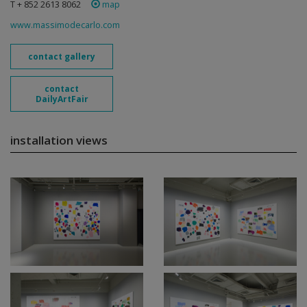
T + 852 2613 8062
map
www.massimodecarlo.com
contact gallery
contact
DailyArtFair
installation views