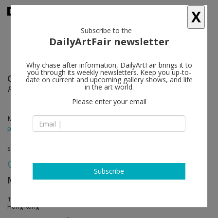
X
Subscribe to the
DailyArtFair newsletter
Why chase after information, DailyArtFair brings it to
you through its weekly newsletters. Keep you up-to-
Günther Förg
follow
date on current and upcoming gallery shows, and life
in the art world.
Förg
Please enter your email
May 27 - Sep 03, 2016
press release
solo show
Subscribe
MASSIMODECARLO
follow
12 Pedder Street - 3F Pedder Building
Hong Kong