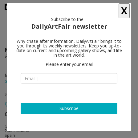
X
Subscribe to the
DailyArtFair newsletter
Why chase after information, DailyArtFair brings it to
you through its weekly newsletters. Keep you up-to-
Manuel León
follow
date on current and upcoming gallery shows, and life
in the art world.
El traslado. Primer paso
Please enter your email
May 28 - Oct 09, 2015
press release
solo show
Subscribe
Galería Javier López & Fer Francés
follow
Guecho, 12 B
28023 Madrid
Spain