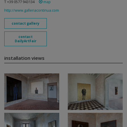
T +39 0577 943134
map
http://www.galleriacontinua.com
contact gallery
contact
DailyArtFair
installation views