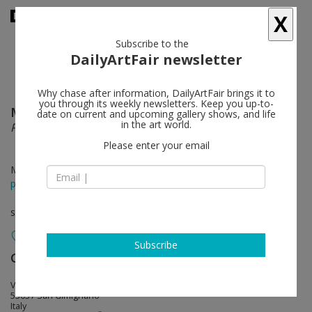
X
Subscribe to the
DailyArtFair newsletter
Why chase after information, DailyArtFair brings it to
you through its weekly newsletters. Keep you up-to-
Michelangelo Pistoletto
follow
date on current and upcoming gallery shows, and life
in the art world.
Prima dello Specchio
Please enter your email
May 02 - Sep 05, 2015
press release
solo show
Subscribe
Galleria Continua
follow
Via del Castello 11
53037 San Gimignano
Italy