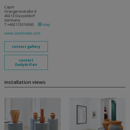
Caprii
Orangeriestraße 6
40213 Düsseldorf
Germany
T +492113014360
map
www.sieshoeke.com
contact gallery
contact
DailyArtFair
installation views