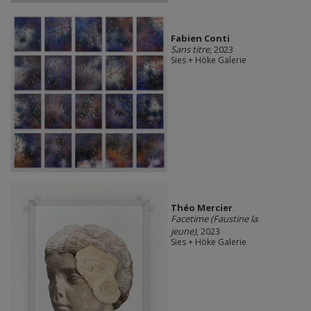
Fabien Conti
Sans titre
, 2023
Sies + Höke Galerie
Théo Mercier
Facetime (Faustine la
jeune)
, 2023
Sies + Höke Galerie