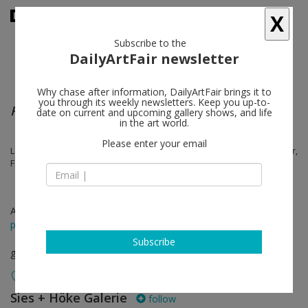
X
Subscribe to the
DailyArtFair newsletter
Why chase after information, DailyArtFair brings it to
you through its weekly newsletters. Keep you up-to-
Fragments | mor charpentier at Caprii
date on current and upcoming gallery shows, and life
in the art world.
Please enter your email
Lara Almarcegui, Daniel Otero Torres, Teresa Margolles, Théo Mercier,
Fabien Conti, Nohemí Pérez
Apr 12 - May 11, 2024
press release
Subscribe
group show
Sies + Höke Galerie
follow