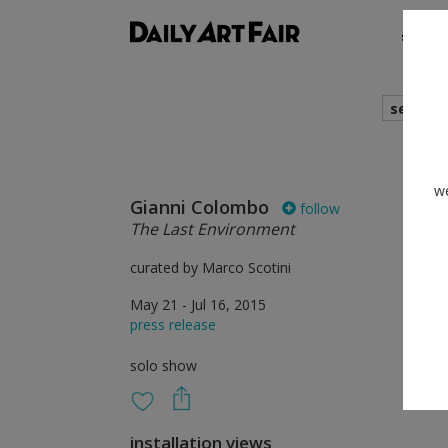
shows
search
we
Gianni Colombo
follow
The Last Environment
curated by Marco Scotini
May 21 - Jul 16, 2015
press release
solo show
installation views