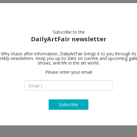
artists
artworks
galleries
focus
Subscribe to the
DailyArtFair newsletter
Why chase after information, DailyArtFair brings it to you through its
ekly newsletters. Keep you up-to-date on current and upcoming gall
A arte Invern
shows, and life in the art world.
Please enter your email
via D. Scarlatti 12
20124 Milan
Italy
T +39 0229402855
http://www.aarteinv
Subscribe