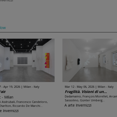
Invernizzi
low
7 - Apr 19, 2026
Milan - Italy
Mar 12 - May 06, 2026
Milan - Italy
Fair
Fragilità. Visioni di un...
Dadamaino, François Morellet, Arca
t - Milan
Sassolino, Günter Umberg...
i Asdrubali, Francesco Candeloro,
A arte Invernizzi
Charlton, Riccardo De Marchi...
e Invernizzi