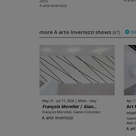
A arte 
2015
A arte Invernizzi
more A arte Invernizzi shows
fol
(67)
May 21 - Jul 17, 2026
Milan - Italy
Apr 1
François Morellet | Gian...
Art 
François Morellet, Gianni Colombo
miar
A arte Invernizzi
Giann
Alan 
A art