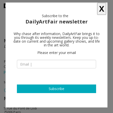
X
Subscribe to the
DailyArtFair newsletter
Why chase after information, DailyArtFair brings it to
you through its weekly newsletters. Keep you up-to-
Marie Bovo
follow
date on current and upcoming gallery shows, and life
in the art world.
Les forêts d’Hypnos
Please enter your email
Feb 06 - Mar 20, 2025
Opening on Feb 06, 2025 - 6 - 8 pm
press release
solo show
Subscribe
Mennour
follow
5, rue du Pont de Lodi
75006 Paris