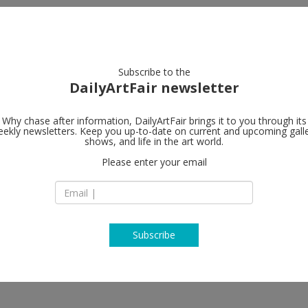
artists
artworks
galleries
focus
Subscribe to the
DailyArtFair newsletter
Why chase after information, DailyArtFair brings it to you through its
ekly newsletters. Keep you up-to-date on current and upcoming gall
Sies + Höke 
shows, and life in the art world.
Please enter your email
Poststrasse 2+3
40213 Düsseldorf
e Verteuil, Marcel Dzama, Ulrich
Germany
edda Roman, Federico Herrero,
T +492113014360
 Xie Lei
www.sieshoeke.c
Subscribe