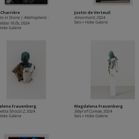
 Charrière
Justin de Verteuil
ts in Stone | Alethopteris -
Amormorti
, 2024
Sies + Höke Galerie
ldas 16.0s
, 2024
 Höke Galerie
lena Frauenberg
Magdalena Frauenberg
etta Strozzi 2
, 2024
Sibyl of Cumae
, 2024
 Höke Galerie
Sies + Höke Galerie