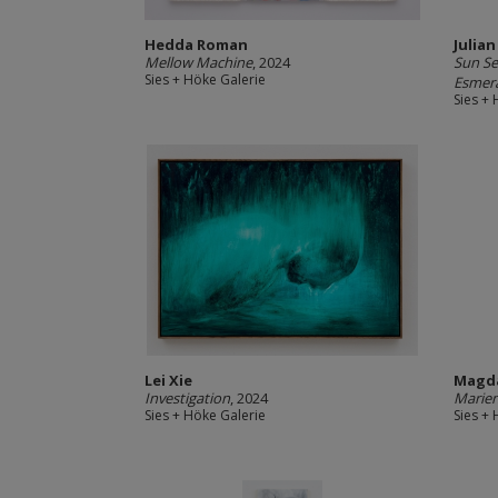
Hedda Roman
Julian
Mellow Machine
, 2024
Sun Se
Sies + Höke Galerie
Esmera
Sies +
Lei Xie
Magda
Investigation
, 2024
Marien
Sies + Höke Galerie
Sies +