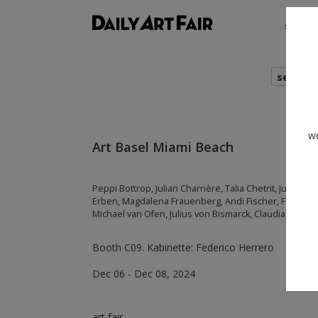
shows
search
we
Art Basel Miami Beach
Peppi Bottrop, Julian Charrière, Talia Chetrit, Justin d
Erben, Magdalena Frauenberg, Andi Fischer, FORT, H
Michael van Ofen, Julius von Bismarck, Claudia Wieser,
Booth C09. Kabinette: Federico Herrero
Dec 06 - Dec 08, 2024
art fair