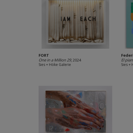
FORT
Feder
One in a Million 29
, 2024
El pia
Sies + Höke Galerie
Sies +