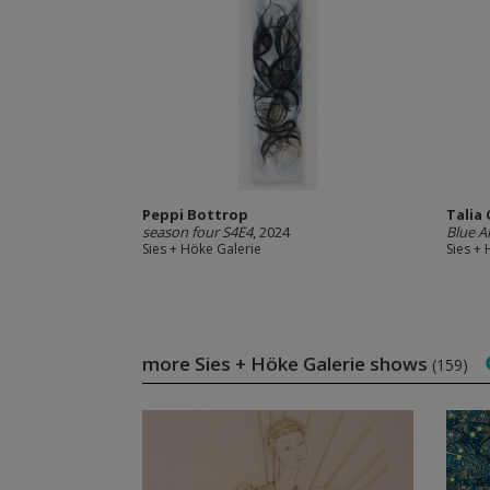
Peppi Bottrop
Talia 
season four S4E4
, 2024
Blue A
Sies + Höke Galerie
Sies +
more Sies + Höke Galerie shows
(159)