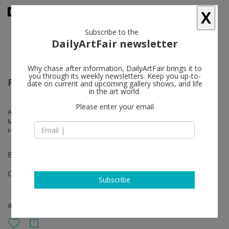
X
Subscribe to the
DailyArtFair newsletter
Why chase after information, DailyArtFair brings it to
you through its weekly newsletters. Keep you up-to-
FIAC
date on current and upcoming gallery shows, and life
in the art world.
Please enter your email
Andi Fischer, Federico Herrero, Julian Charrière, Julius von Bismarck,
Marcel Dzama, Michael van Ofen, Taiyo Onorato & Nico Krebs, Paul
Hutchinson, Peppi Bottrop, Ulrich Erben
Booth C08
Oct 21 - Oct 24, 2021
Subscribe
art fair