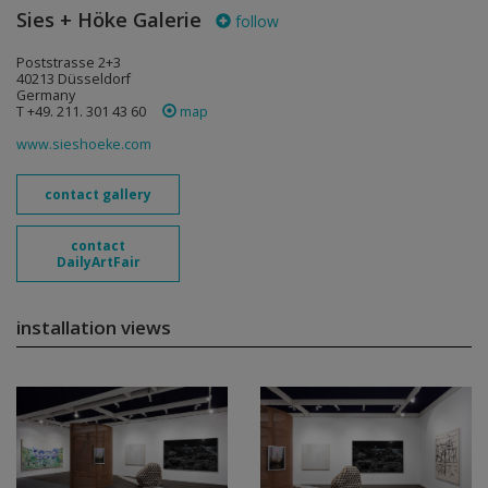
Sies + Höke Galerie
follow
Poststrasse 2+3
40213 Düsseldorf
Germany
T +49. 211. 301 43 60
map
www.sieshoeke.com
contact gallery
contact
DailyArtFair
installation views