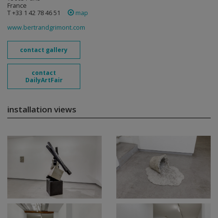
France
T +33 1 42 78 46 51
map
www.bertrandgrimont.com
contact gallery
contact
DailyArtFair
installation views