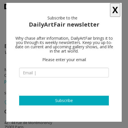
X
Subscribe to the
DailyArtFair newsletter
Why chase after information, DailyArtFair brings it to
you through its weekly newsletters. Keep you up-to-
Benjamin Sabatier
follow
date on current and upcoming gallery shows, and life
in the art world.
Variations concrètes
Please enter your email
Mar 12 - May 09, 2020
Opening on Mar 12, 2020 - from 6 pm
press release
solo show
Subscribe
Galerie Bertrand Grimont
follow
42 - 44 rue de Montmorency
75003 Paris