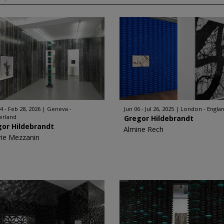
4 - Feb 28, 2026
Geneva -
Jun 06 - Jul 26, 2025
London - Engla
erland
Gregor Hildebrandt
gor Hildebrandt
Almine Rech
rie Mezzanin