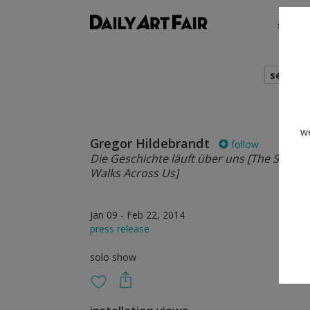
shows
search
we
Gregor Hildebrandt
follow
Die Geschichte läuft über uns [The Story R
Walks Across Us]
Jan 09 - Feb 22, 2014
press release
solo show