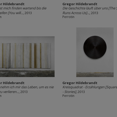
r Hildebrandt
Gregor Hildebrandt
st mich finden wartend bis die
Die Geschichte läuft über uns [The 
eifen [You will...
, 2013
Runs Across Us]...
, 2013
in
Perrotin
r Hildebrandt
Gregor Hildebrandt
nehm ich mir das Leben, um es nie
Kreisquadrat - Erzählungen [Square 
 verlieren...
, 2013
- Stories]
, 2013
in
Perrotin