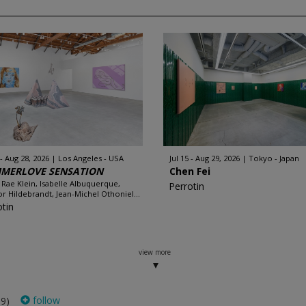
 - Aug 28, 2026
Los Angeles - USA
Jul 15 - Aug 29, 2026
Tokyo - Japan
MERLOVE SENSATION
Chen Fei
 Rae Klein, Isabelle Albuquerque,
Perrotin
r Hildebrandt, Jean-Michel Othoniel...
otin
view more
follow
19)