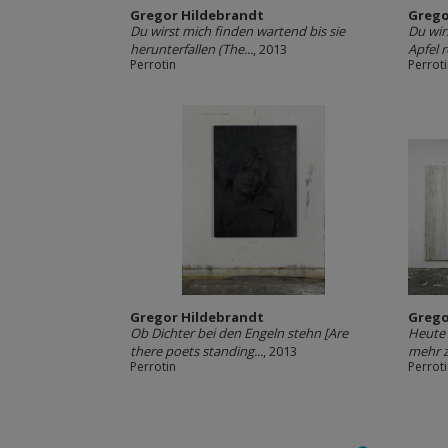
Gregor Hildebrandt
Grego
Du wirst mich finden wartend bis sie
Du wir
herunterfallen (The...
, 2013
Apfel r
Perrotin
Perrot
Gregor Hildebrandt
Grego
Ob Dichter bei den Engeln stehn [Are
Heute 
there poets standing...
, 2013
mehr zu
Perrotin
Perrot