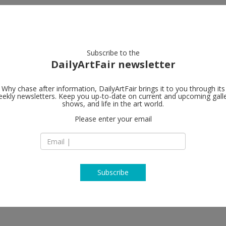
artists
artworks
galleries
focus
Subscribe to the
DailyArtFair newsletter
Why chase after information, DailyArtFair brings it to you through its
ekly newsletters. Keep you up-to-date on current and upcoming gall
Perrotin
shows, and life in the art world.
fo
uns Across Us] or [History
Please enter your email
909 Madison Aven
NY 10021 New York
USA
T + 1 212 812 2902
www.perrotin.com
Subscribe