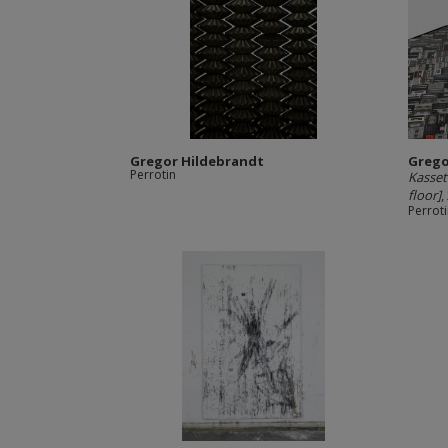
Gregor Hildebrandt
Grego
Perrotin
Kasset
floor]
,
Perrot