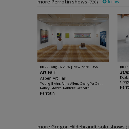
more Perrotin shows
follow
(720)
Jul 29 - Aug 01, 2026
New York - USA
Jul 18
Art Fair
SUM
Koak,
Aspen Art Fair
Grego
Young-Il Ahn, Alma Allen, Chang Ya Chin,
Perr
Nancy Graves, Danielle Orchard...
Perrotin
more Gregor Hildebrandt solo shows
(