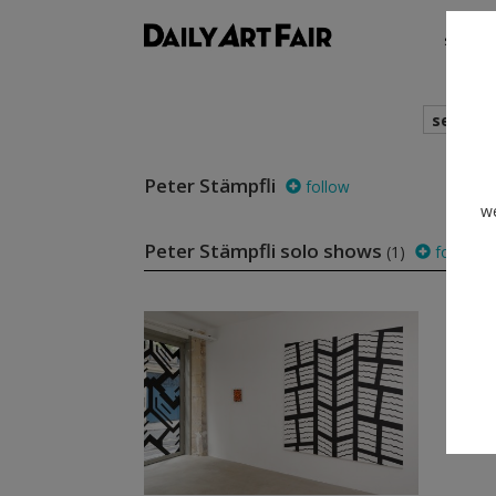
shows
search
Peter Stämpfli
follow
we
Peter Stämpfli solo shows
(1)
follow