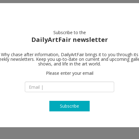
artists
artworks
galleries
focus
Subscribe to the
DailyArtFair newsletter
Why chase after information, DailyArtFair brings it to you through its
ekly newsletters. Keep you up-to-date on current and upcoming gall
shows, and life in the art world.
Please enter your email
Subscribe