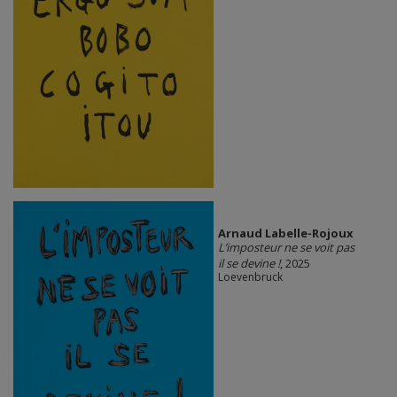
Arnaud Labelle-Rojoux
L’imposteur ne se voit pas
il se devine !
, 2025
Loevenbruck