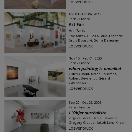
Loevenbruck
Apr 03 - Apr 06, 2025
Paris - France
Art Fair
Art Paris
Roy Adzak, Gilles Aillaud, Frédéric
Bruly Bouabré, Sonia Delaunay...
Loevenbruck
Nov 15 - Feb 01, 2025
Paris - France
when painting is unveiled
Gilles Aillaud, Alfred Courmes,
Robert Devriendt, Gérard
Gasiorowski...
Loevenbruck
Sep 20 - Oct 26, 2024
Paris - France
L'Objet surréaliste
Virginie Barré, Daniel Dewar et
Grégory Gicquel, Jakob Lena Knebl...
Loevenbruck