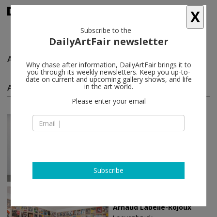
X
Subscribe to the
DailyArtFair newsletter
Arnaud Labelle-Rojoux
follow
Why chase after information, DailyArtFair brings it to
you through its weekly newsletters. Keep you up-to-
date on current and upcoming gallery shows, and life
Arnaud Labelle-Rojoux solo shows
in the art world.
(3)
follow
Please enter your email
Mar 28 - May 31, 2025
Paris - France
Arnaud Labelle-Rojoux
Loevenbruck
Subscribe
May 26 - Jul 22, 2023
Paris - France
Arnaud Labelle-Rojoux