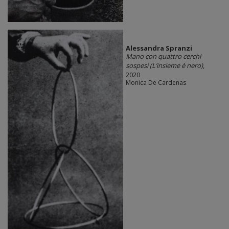
Alessandra Spranzi
Mano con quattro cerchi
sospesi (L’insieme è nero)
,
2020
Monica De Cardenas