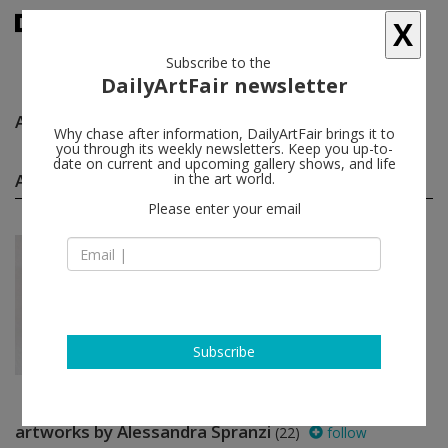
X
Subscribe to the
DailyArtFair newsletter
Alessandra Spranzi
follow
Why chase after information, DailyArtFair brings it to
you through its weekly newsletters. Keep you up-to-
date on current and upcoming gallery shows, and life
Alessandra Spranzi group shows
in the art world.
(1)
follow
Please enter your email
Dec 19 - Jul 17, 2021
Zuoz - Switzerland
Les jeux de mains
Nathalie Du Pasquier, Alessandra
Spranzi
Monica De Cardenas
Subscribe
artworks by Alessandra Spranzi
(22)
follow