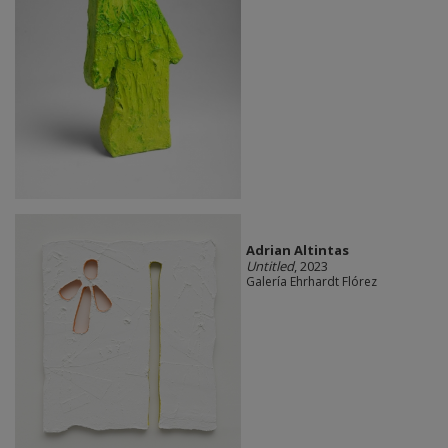
Adrian Altintas
Untitled
, 2023
Galería Ehrhardt Flórez