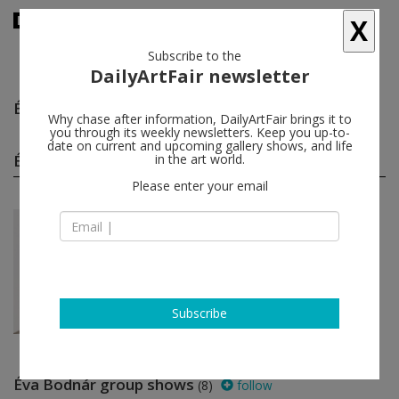
X
Subscribe to the
DailyArtFair newsletter
Éva Bodnár
follow
Why chase after information, DailyArtFair brings it to
you through its weekly newsletters. Keep you up-to-
date on current and upcoming gallery shows, and life
Éva Bodnár solo shows
in the art world.
(1)
follow
Please enter your email
Sep 16 - Nov 18, 2023
Vienna - Austria
Éva Bodnár
Galerie Elisabeth & Klaus
Thoman
Subscribe
Éva Bodnár group shows
(8)
follow