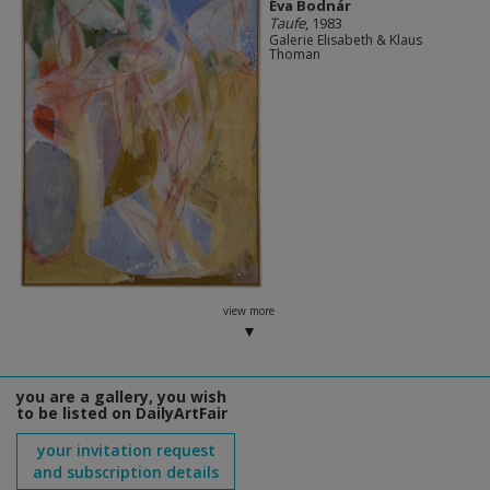
Éva Bodnár
Taufe
, 1983
Galerie Elisabeth & Klaus
Thoman
view more
you are a gallery, you wish
to be listed on DailyArtFair
your invitation request
and subscription details