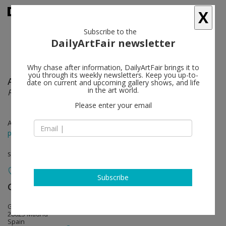
X
Subscribe to the
DailyArtFair newsletter
Why chase after information, DailyArtFair brings it to
you through its weekly newsletters. Keep you up-to-
Alex Katz
follow
date on current and upcoming gallery shows, and life
in the art world.
Red Hat
Please enter your email
Apr 23 - Jun 18, 2014
press release
solo show
Subscribe
Galería Javier López & Fer Francés
follow
Guecho, 12 B
28023 Madrid
Spain