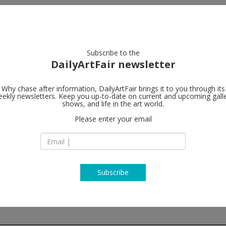
artists
artworks
galleries
focus
Subscribe to the
DailyArtFair newsletter
Why chase after information, DailyArtFair brings it to you through its
ekly newsletters. Keep you up-to-date on current and upcoming gall
Galerie Pete
shows, and life in the art world.
Please enter your email
Zahnradstrasse 21
8005 Zürich
Switzerland
T +41 44 278 1010
http://www.peterk
Subscribe