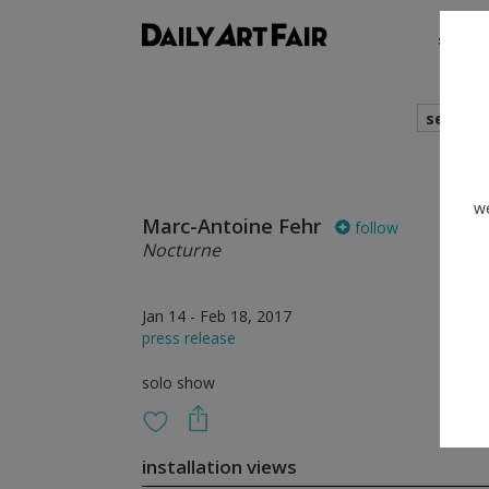
shows
search
we
Marc-Antoine Fehr
follow
Nocturne
Jan 14 - Feb 18, 2017
press release
solo show
installation views