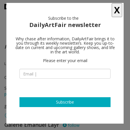
X
Subscribe to the
DailyArtFair newsletter
Why chase after information, DailyArtFair brings it to
you through its weekly newsletters. Keep you up-to-
Fieber
date on current and upcoming gallery shows, and life
in the art world.
Please enter your email
Lena Henke, Lisa Holzer, Margaret Raspé
Curated by Kari Rittenbach; Curated by_Vienna 2016
Sep 09 - Nov 05, 2016
press release
Subscribe
group show
Galerie Emanuel Layr
follow