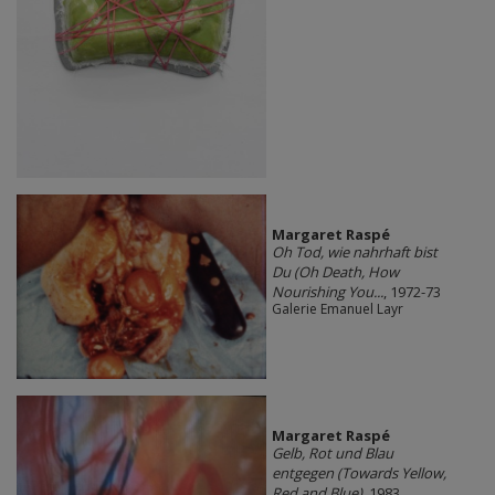
Margaret Raspé
Oh Tod, wie nahrhaft bist
Du (Oh Death, How
Nourishing You...
, 1972-73
Galerie Emanuel Layr
Margaret Raspé
Gelb, Rot und Blau
entgegen (Towards Yellow,
Red and Blue)
, 1983