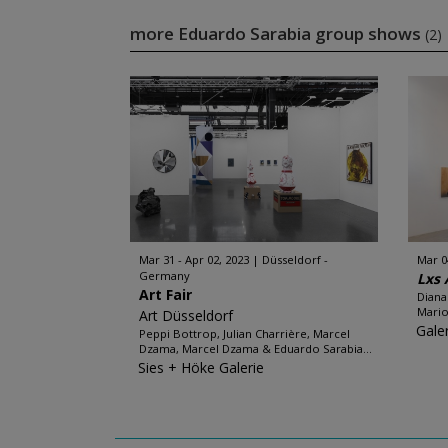
more Eduardo Sarabia group shows
(2)
Mar 31 - Apr 02, 2023
Düsseldorf -
Mar 0
Germany
Lxs 
Art Fair
Diana
Mario
Art Düsseldorf
Gale
Peppi Bottrop, Julian Charrière, Marcel
Dzama, Marcel Dzama & Eduardo Sarabia...
Sies + Höke Galerie