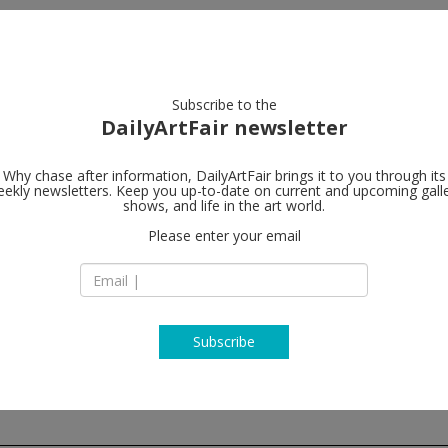
artists
artworks
galleries
focus
Subscribe to the
DailyArtFair newsletter
Why chase after information, DailyArtFair brings it to you through its
ekly newsletters. Keep you up-to-date on current and upcoming gall
Galería Javie
shows, and life in the art world.
Please enter your email
General Arrando, 4
28010 Madrid
Spain
T 34 91 319 50 48
www.javierlopezfe
Subscribe