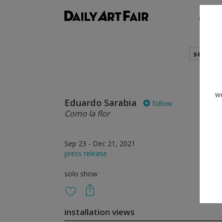
shows
search
we
Eduardo Sarabia
follow
Como la flor
Sep 23 - Dec 21, 2021
press release
solo show
installation views